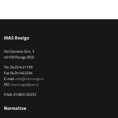
IRAS Rovigo
Via Giacomo Giro, 3
45100 Rovigo (RO)
Tel. 0425/427199
Fax 0425/463294
E-mail:
info@irasrovigo.it
PEC
irasrovigo@pec.it
P.IVA: 01083130292
Normative