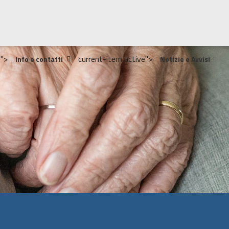
">
current-item active">
Info e contatti
Notizie e Avvisi