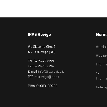
IRAS Rovigo
Norm
Via Giacomo Giro, 3
Amminis
45100 Rovigo (RO)
Albo pr
Tel. 0425/427199
Informa
Fax 0425/463294
E-mail:
info@irasrovigo.it
">
PEC
irasrovigo@pec.it
Informa
P.IVA: 01083130292
Note leg