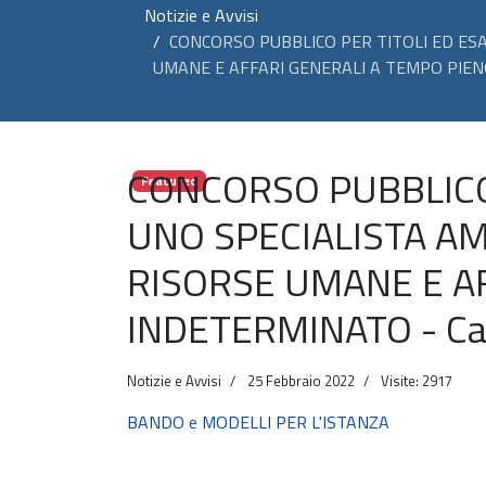
Notizie e Avvisi
CONCORSO PUBBLICO PER TITOLI ED ES
UMANE E AFFARI GENERALI A TEMPO PIENO E
CONCORSO PUBBLICO 
Featured
UNO SPECIALISTA A
RISORSE UMANE E AF
INDETERMINATO - Cat.
Notizie e Avvisi
25 Febbraio 2022
Visite: 2917
BANDO e MODELLI PER L'ISTANZA