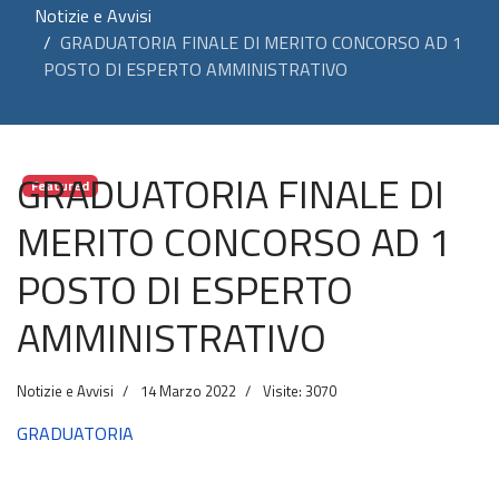
Notizie e Avvisi
GRADUATORIA FINALE DI MERITO CONCORSO AD 1
POSTO DI ESPERTO AMMINISTRATIVO
GRADUATORIA FINALE DI
Featured
MERITO CONCORSO AD 1
POSTO DI ESPERTO
AMMINISTRATIVO
Notizie e Avvisi
14 Marzo 2022
Visite: 3070
GRADUATORIA