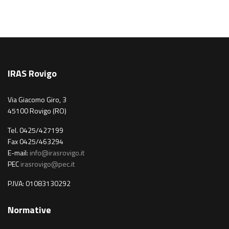
IRAS Rovigo
Via Giacomo Giro, 3
45100 Rovigo (RO)
Tel. 0425/427199
Fax 0425/463294
E-mail:
info@irasrovigo.it
PEC
irasrovigo@pec.it
P.IVA: 01083130292
Normative