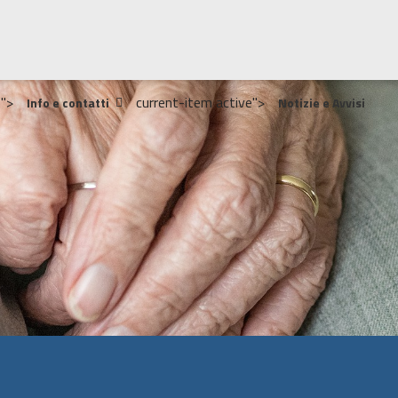
">
current-item active">
Info e contatti
Notizie e Avvisi